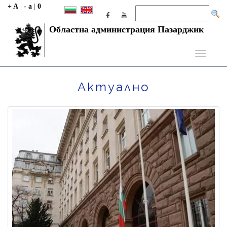
+ A
|
- a
|
0
Областна администрация Пазарджик
Toggle
navigati
Актуално