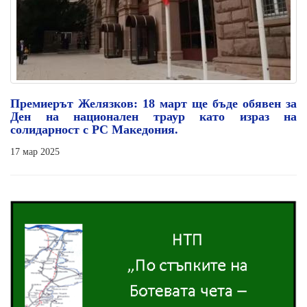
Премиерът Желязков: 18 март ще бъде обявен за
Ден на национален траур като израз на
солидарност с РС Македония.
17 мар 2025