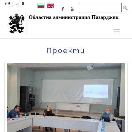
+ A
|
- a
|
0
Областна администрация Пазарджик
Toggle
navigati
Проекти