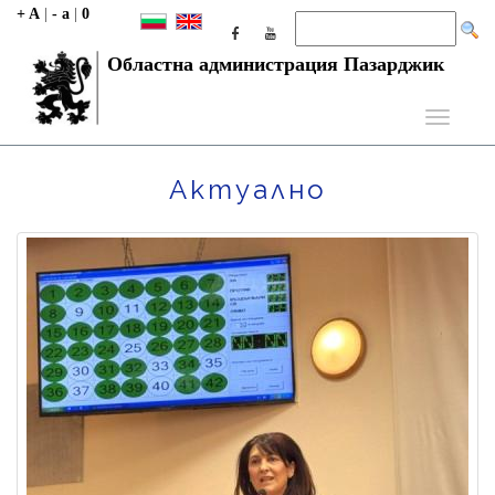
+ A
|
- a
|
0
Областна администрация Пазарджик
Toggle
navigati
Актуално