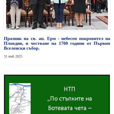
Празник на св. ап. Ерм - небесен покровител на
Пловдив, и честване на 1700 години от Първия
Вселенски събор.
31 май 2025