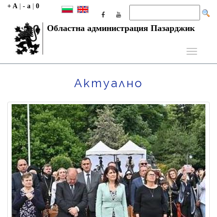
+ A
|
- a
|
0
Областна администрация Пазарджик
Toggle
navigati
Актуално