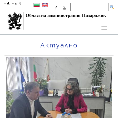
+ A
|
- a
|
0
Областна администрация Пазарджик
Toggle
navigati
Актуално