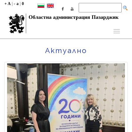
+ A
|
- a
|
0
Областна администрация Пазарджик
Toggle
navigati
Актуално