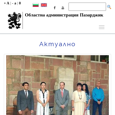
+ A
|
- a
|
0
Областна администрация Пазарджик
Toggle
navigati
Актуално