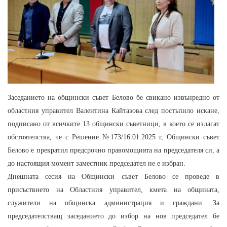
Заседанието на общински съвет Белово бе свикано извънредно от
областния управител Валентина Кайтазова след постъпило искане,
подписано от всичките 13 общински съветници, в което се излагат
обстоятелства, че с Решение №173/16.01.2025 г, Общински съвет
Белово е прекратил предсрочно правомощията на председателя си, а
до настоящия момент заместник председател не е
избран.
Днешната сесия на Общински съвет Белово се проведе в
присъствието на Областния управител, кмета на общината,
служители на общинска администрация и граждани. За
председателстващ заседанието до избор на нов председател бе