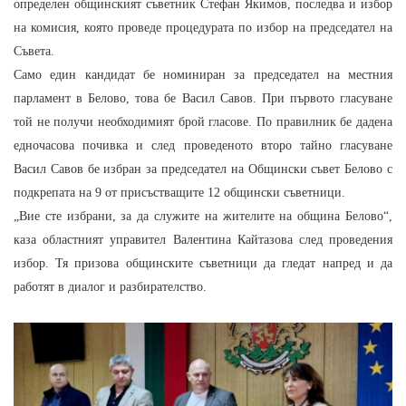
определен общинският съветник Стефан Якимов, последва и избор
на комисия, която проведе процедурата по избор на председател на
Съвета.
Само един кандидат бе номиниран за председател на местния
парламент в Белово, това бе Васил Савов. При първото гласуване
той не получи необходимият брой гласове. По правилник бе дадена
едночасова почивка и след проведеното второ тайно гласуване
Васил Савов бе избран за председател на Общински съвет Белово с
подкрепата на 9 от присъстващите 12 общински съветници.
„Вие сте избрани, за да служите на жителите на община Белово“,
каза областният управител Валентина Кайтазова след проведения
избор. Тя призова общинските съветници да гледат напред и да
работят в диалог и разбирателство.