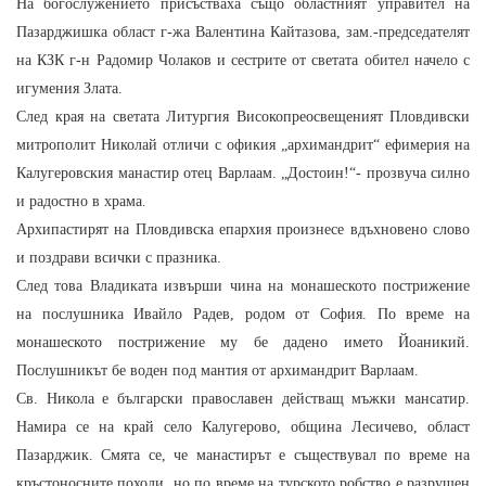
На богослужението присъстваха също областният управител на
Пазарджишка област г-жа Валентина Кайтазова, зам.-председателят
на КЗК г-н Радомир Чолаков и сестрите от светата обител начело с
игумения Злата.
След края на светата Литургия Високопреосвещеният Пловдивски
митрополит Николай отличи с офикия „архимандрит“ ефимерия на
Калугеровския манастир отец Варлаам. „Достоин!“- прозвуча силно
и радостно в храма.
Архипастирят на Пловдивска епархия произнесе вдъхновено слово
и поздрави всички с празника.
След това Владиката извърши чина на монашеското пострижение
на послушника Ивайло Радев, родом от София. По време на
монашеското пострижение му бе дадено името Йоаникий.
Послушникът бе воден под мантия от архимандрит Варлаам.
Св. Никола е български православен действащ мъжки мансатир.
Намира се на край село Калугерово, община Лесичево, област
Пазарджик. Смята се, че манастирът е съществувал по време на
кръстоносните походи, но по време на турското робство е разрушен