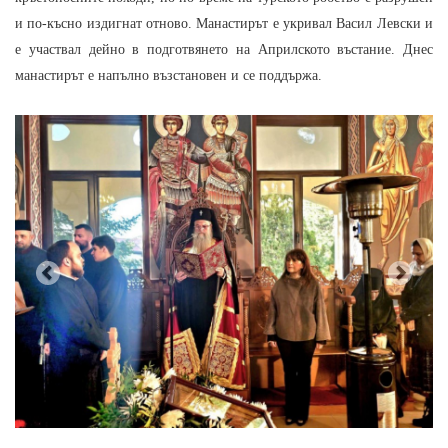
и по-късно издигнат отново. Манастирът е укривал Васил Левски и
е участвал дейно в подготвянето на Априлското въстание. Днес
манастирът е напълно възстановен и се поддържа.