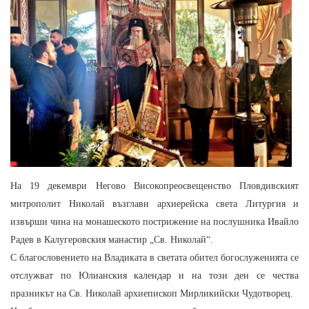
На 19 декември Негово Високопреосвещенство Пловдивският
митрополит Николай възглави архиерейска света Литургия и
извърши чина на монашеското пострижение на послушника Ивайло
Радев в Калугеровския манастир „Св. Николай“.
С благословението на Владиката в светата обител богослуженията се
отслужват по Юлианския календар и на този ден се чества
празникът на Св. Николай архиепископ Мирликийски Чудотворец.