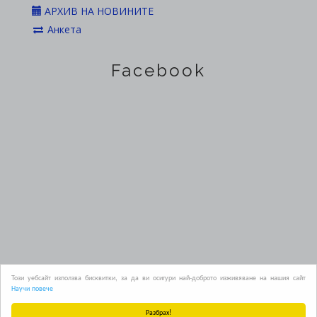
АРХИВ НА НОВИНИТЕ
Анкета
Facebook
Официален сайт на Областна администрация Пазарджик
Този уебсайт използва бисквитки, за да ви осигури най-доброто изживяване на нашия сайт
Научи повече
2019
Разбрах!