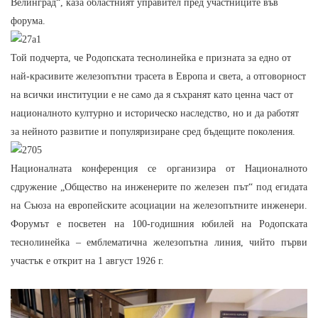
Велинград“, каза областният управител пред участниците във
форума.
Той подчерта, че Родопската теснолинейка е призната за едно от
най-красивите железопътни трасета в Европа и света, а отговорност
на всички институции е не само да я съхранят като ценна част от
националното културно и историческо наследство, но и да работят
за нейното развитие и популяризиране сред бъдещите поколения.
Националната конференция се организира от Националното
сдружение „Общество на инженерите по железен път“ под егидата
на Съюза на европейските асоциации на железопътните инженери.
Форумът е посветен на 100-годишния юбилей на Родопската
теснолинейка – емблематична железопътна линия, чийто първи
участък е открит на 1 август 1926 г.