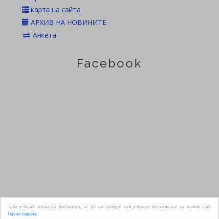
карта на сайта
АРХИВ НА НОВИНИТЕ
Анкета
Facebook
Официален сайт на Областна администрация Пазарджик
Този уебсайт използва бисквитки, за да ви осигури най-доброто изживяване на нашия сайт
Научи повече
2019