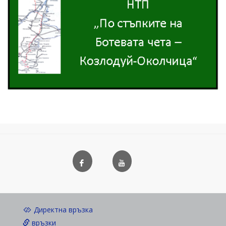
Директна връзка
връзки