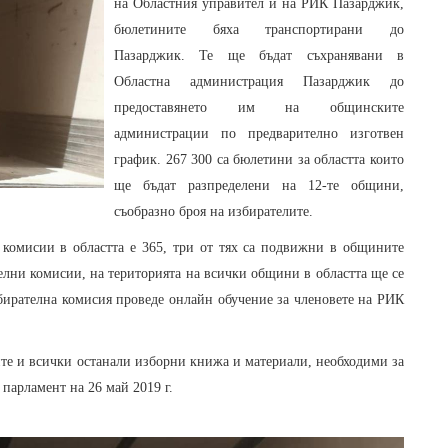
на Областния управител и на РИК Пазарджик,
бюлетините бяха транспортирани до
Пазарджик. Те ще бъдат съхранявани в
Областна администрация Пазарджик до
предоставянето им на общинските
администрации по предварително изготвен
график. 267 300 са бюлетини за областта които
ще бъдат разпределени на 12-те общини,
съобразно броя на избирателите.
комисии в областта е 365, три от тях са подвижни в общините
лни комисии, на територията на всички общини в областта ще се
бирателна комисия проведе онлайн обучение за членовете на РИК
 всички останали изборни книжа и материали, необходими за
парламент на 26 май 2019 г.