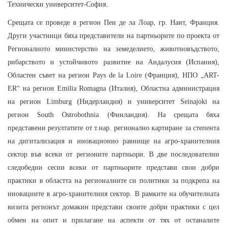
Технически университет-София.
Срещата се проведе в регион Пеи де ла Лоар, гр. Нант, Франция.
Други участници бяха представители на партньорите по проекта от
Регионалното министерство на земеделието, животновъдството,
рибарството и устойчивото развитие на Андалусия (Испания),
Областен съвет на регион Pays de la Loire (Франция), НПО „ART-
ER“ на регион Emilia Romagna (Италия), Областна администрация
на регион Limburg (Нидерландия) и университет Seinajoki на
регион South Ostrobothnia (Финландия). На срещата бяха
представени резултатите от т.нар. регионално картиране за степента
на дигитализация и иновационно равнище на агро-хранителния
сектор във всеки от регионите партньори. В две последователни
следобедни сесии всеки от партньорите представи свои добри
практики в областта на регионалните си политики за подкрепа на
иновациите в агро-хранителния сектор. В рамките на обучителната
визита регионът домакин представи своите добри практики с цел
обмен на опит и прилагане на аспекти от тях от останалите