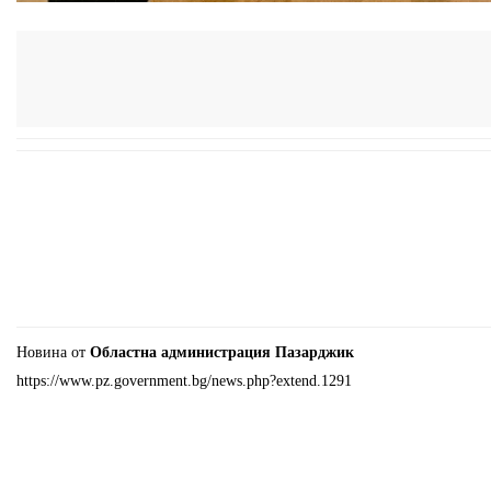
Новина от
Областна администрация Пазарджик
https://www.pz.government.bg/news.php?extend.1291
Cookie Consent plugin for the EU cookie l