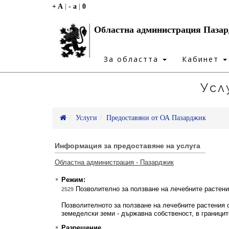
+ A
|
- a
|
0
Областна администрация Паза
За областта
Кабинет
Усл
Услуги
Предоставяни от ОА Пазарджик