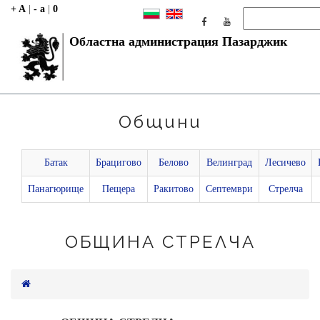
+ A
|
- a
|
0
Областна администрация Пазарджик
Общини
Батак
Брацигово
Белово
Велинград
Лесичево
Панагюрище
Пещера
Ракитово
Септември
Стрелча
ОБЩИНА СТРЕЛЧА