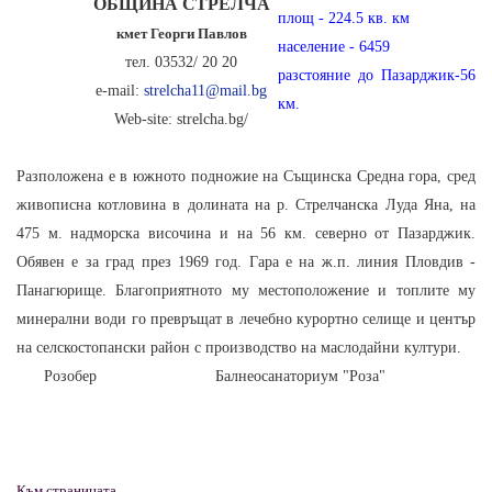
ОБЩИНА СТРЕЛЧА
площ - 224.5 кв. км
кмет Георги Павлов
население - 6459
тел. 03532/ 20 20
разстояние до Пазарджик-56
e-mail:
@
км.
Web-site: strelcha.bg/
Разположена е в южното подножие на Същинска Средна гора, сред
живописна котловина в долината на р. Стрелчанска Луда Яна, на
475 м. надморска височина и на 56 км. северно от Пазарджик.
Обявен е за град през 1969 год. Гара е на ж.п. линия Пловдив -
Панагюрище. Благоприятното му местоположение и топлите му
минерални води го превръщат в лечебно курортно селище и център
на селскостопански район с производство на маслодайни култури.
Розобер
Балнеосанаториум "Роза"
Към страницата