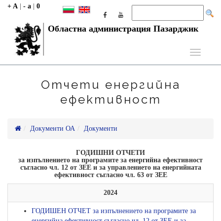
+ A
|
- a
|
0
Областна администрация Пазарджик
Toggle
navigati
Отчети енергийна
ефективност
Документи ОА
Документи
ГОДИШНИ ОТЧЕТИ
за изпълнението на програмите за енергийна ефективност
съгласно чл. 12 от ЗЕЕ и за управлението на енергийната
ефективност съгласно чл. 63 от ЗЕЕ
2024
ГОДИШЕН ОТЧЕТ за изпълнението на програмите за
енергийна ефективност съгласно чл. 12 от ЗЕЕ и за