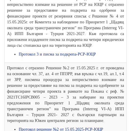
неприсъствено взимане на решение от РСР на ЮЦР с отразено
решение за предоставяне на подкрепа на одобрени за
финансиране проекти от резервния списък с Решение № 4 от
15.05.2025г. от Комитета за наблюдение по Приоритет 1 „Щадящ
околната среда трансграничен регион“ по Програма (Interreg VI-
A) ИПП България - Турция 2021-2027. Към протокола са
приложени издадените писма за подкрепа на четири юридически
лица със стопанска цел на територията на ЮЦР.
Протокол 3 и писма за подкрепа-РСР-ЮЦР
Протокол с отразено Решение №2 от 15.05.2025 г. от проведена
на основание чл. 37, ал. 4 от ППЗРР, във връзка с чл.19, ал.1, т.4
от ЗРР, писмена процедура за неприсъствено взимане на
решение за предоставяне на писма за подкрепа на одобрените за
финансиране четири проекта в рамките на Покана с реф. №
2021TC16IPCB005 – 2023 – 3 за набиране на проектни
предложения по Приоритет 1 „Щадящ околната среда
трансграничен регион“ на Програма (Interreg VІ-А) ИПП
България – Турция 2021- 2027 с български партньори на
територията на Южен централен регион за планиране.
Протокол решение №2 от 15.05.2025-РСР-ЮЦР