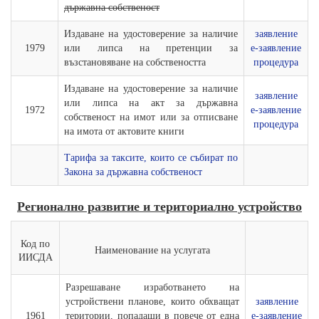
държавна собственост
Издаване на удостоверение за наличие
заявление
1979
или липса на претенции за
е-заявление
възстановяване на собствеността
процедура
Издаване на удостоверение за наличие
заявление
или липса на акт за държавна
1972
е-заявление
собственост на имот или за отписване
процедура
на имота от актовите книги
Тарифа за таксите, които се събират по
Закона за държавна собственост
Регионално развитие и териториално устройство
Код по
Наименование на услугата
ИИСДА
Разрешаване изработването на
устройствени планове, които обхващат
заявление
1961
територии, попадащи в повече от една
е-заявление