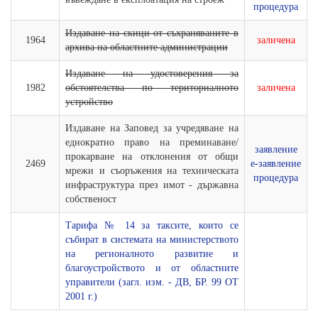
процедура
Издаване на скици от съхраняваните в
1964
заличена
архива на областните администрации
Издаване на удостоверения за
1982
обстоятелства по териториалното
заличена
устройство
Издаване на Заповед за учредяване на
еднократно право на преминаване/
заявление
прокарване на отклонения от общи
2469
е-заявление
мрежи и съоръжения на техническата
процедура
инфраструктура през имот - държавна
собственост
Тарифа № 14 за таксите, които се
събират в системата на министерството
на регионалното развитие и
благоустройството и от областните
управители (загл. изм. - ДВ, БР. 99 ОТ
2001 г.)