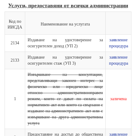
Услуги, предоставяни от всички администрации
Код по
Наименование на услугата
ИИСДА
Издаване на удостоверение за
заявление
2134
осигурителен доход (УП 2)
процедура
Издаване на удостоверение за
заявление
2133
осигурителен стаж (УП 3)
процедура
Извършване на консултации,
представляващи законен интерес за
физическо или юридическо лице
относно административноправен
1
режим, които се дават по силата на
заличена
нормативен акт или които са свързани с
издаване на административен акт или с
извършване на друга административна
услуга
Предоставяне на достъп до обществена
заявление