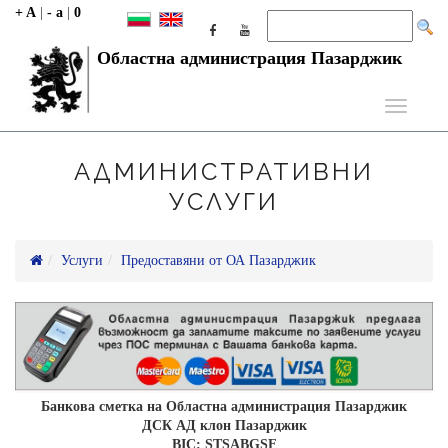
+ A
|
- a
|
0
Областна администрация Пазарджик
Toggle
navigati
АДМИНИСТРАТИВНИ
УСЛУГИ
Услуги
Предоставяни от ОА Пазарджик
Банкова сметка на Областна администрация Пазарджик
ДСК АД клон Пазарджик
BIC: STSABGSF