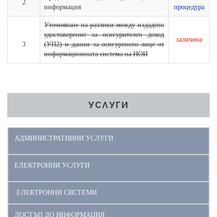
2
информация
процедура
Уточняване на разлики между издадено
удостоверение за осигурителен доход
заличена
3
(УП2) и данни за осигуреното лице от
информационната система на НОИ
УСЛУГИ
АДМИНИСТРАТИВНИ УСЛУГИ
ЕЛЕКТРОННИ УСЛУГИ
ЕЛЕКТРОННИ СИСТЕМИ
ДОСТЪП ДО ИНФОРМАЦИЯ