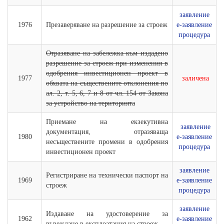
заявление
1976
Презаверяване на разрешение за строеж
е-заявление
процедура
Отразяване на забележка към издадено
разрешение за строеж при изменения в
одобрения инвестиционен проект в
1977
заличена
обхвата на съществените отклонения по
ал. 2, т. 5, 6, 7 и 8 от чл. 154 от Закона
за устройство на територията
Приемане на екзекутивна
заявление
документация, отразяваща
1980
е-заявление
несъществените промени в одобрения
процедура
инвестиционен проект
заявление
Регистриране на технически паспорт на
1969
е-заявление
строеж
процедура
заявление
Издаване на удостоверение за
1962
е-заявление
въвеждане в експлоатация на строеж