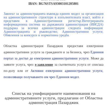
IBAN: BG76STSA93003101205801
Законът за администрацията въвежда единен модел за организация
на административните структури в изпълнителната власт, който е
представен в Административния регистър.Интегрираната
информационна система на държавната администрация (ИИСДА)
поддържа за всички администрации следната информация:
Администрацията и ръководство; Административни услуги;
Обявления за конкурси и нормативна уредба.
Областна администрация Пазарджик предоставя електронни
административни услуги за гражданите и за бизнеса, чрез
Единния
портал за достъп до електронни административни услуги
. Може да
заявите услуга, чрез
е-заявление
за съответната услуга от списъка
по-долу или от
Активни електронни административни услуги,
позволяващи получаването им чрез Единния модел
.
Списък на унифицираните наименования на
административните услуги, предлагани от Областна
администрация Пазарджик