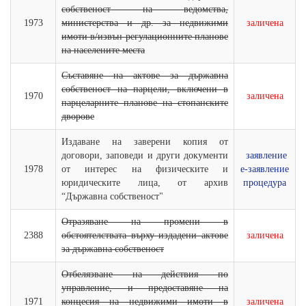
собственост на ведомства,
1973
министерства и др. за недвижими
заличена
имоти в/извън регулационните планове
на населените места
Съставяне на актове за държавна
собственост на парцели, включени в
1970
заличена
парцеларните планове на стопанските
дворове
Издаване на заверени копия от
договори, заповеди и други документи
заявление
1978
от интерес на физическите и
е-заявление
юридическите лица, от архив
процедура
“Държавна собственост"
Отразяване на промени в
2388
обстоятелствата върху издадени актове
заличена
за държавна собственост
Отбелязване на действия по
управлeние, и предоставяне на
1971
концесия на недвижими имоти в
заличена