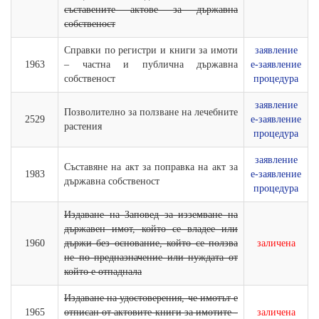
съставените актове за държавна
собственост
Справки по регистри и книги за имоти
заявление
1963
– частна и публична държавна
е-заявление
собственост
процедура
заявление
Позволително за ползване на лечебните
2529
е-заявление
растения
процедура
заявление
Съставяне на акт за поправка на акт за
1983
е-заявление
държавна собственост
процедура
Издаване на Заповед за изземване на
държавен имот, който се владее или
1960
държи без основание, който се ползва
заличена
не по предназначение или нуждата от
който е отпаднала
Издаване на удостоверения, че имотът е
1965
отписан от актовите книги за имотите -
заличена