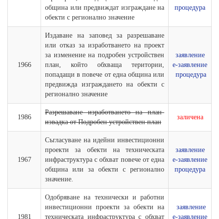
община или предвиждат изграждане на
процедура
обекти с регионално значение
Издаване на заповед за разрешаване
или отказ за изработването на проект
за изменение на подробен устройствен
заявление
1966
план, който обхваща територии,
е-заявление
попадащи в повече от една община или
процедура
предвижда изграждането на обекти с
регионално значение
Разрешаване изработването на план-
1986
заличена
извадка от Подробен устройствен план
Съгласуване на идейни инвестиционни
проекти за обекти на техническата
заявление
1967
инфраструктура с обхват повече от една
е-заявление
община или за обекти с регионално
процедура
значение.
Одобряване на технически и работни
инвестиционни проекти за обекти на
заявление
1981
техническата инфраструктура с обхват
е-заявление