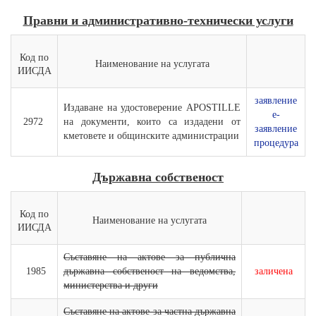
Правни и административно-технически услуги
Код по
Наименование на услугата
ИИСДА
заявление
Издаване на удостоверение APOSTILLE
е-
2972
на документи, които са издадени от
заявление
кметовете и общинските администрации
процедура
Държавна собственост
Код по
Наименование на услугата
ИИСДА
Съставяне на актове за публична
1985
държавна собственост на ведомства,
заличена
министерства и други
Съставяне на актове за частна държавна