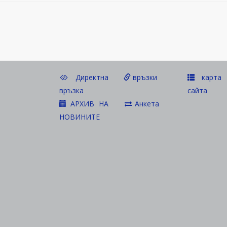
Директна
връзки
карта 
връзка
сайта
АРХИВ НА
Анкета
НОВИНИТЕ