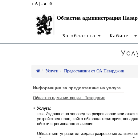
+ A
|
- a
|
0
Областна администрация Паза
За областта
Кабинет
Усл
Услуги
Предоставяни от ОА Пазарджик