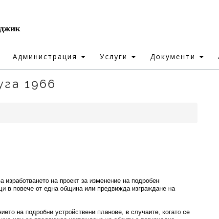
рджик
Администрация
Услуги
Документи
уга 1966