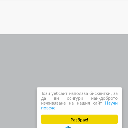
Този уебсайт използва бисквитки, за
да ви осигури най-доброто
изживяване на нашия сайт
Научи
повече
Разбрах!