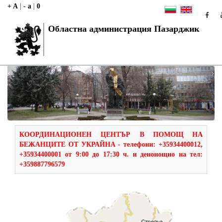
+ A
|
- a
|
0
Областна администрация Пазарджик
‹
›
КООРДИНАЦИОНЕН ЦЕНТЪР В ПОМОЩ НА
БЕЖАНЦИТЕ ОТ УКРАЙНА - телефони: +35934400012,
+35934400001 от 9:00 до 17:30 ч. и денонощно на тел:
+359887796579