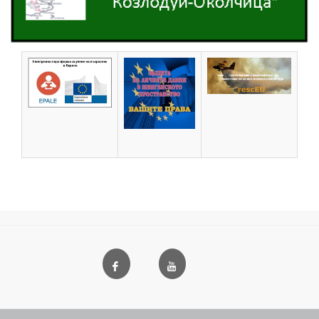
Заповед
на Областния управител за
определяне на пожароопасен сезон в
горските територии в област Пазарджик
2023 г.
Заповед
на Директора на РЗИ-Пазарджик за
въвеждане на временни
противоепидемични мерки в област
Пазарджик.
Заповед
на Областния управител за
предприемане на превантивни мерки за
предотвратяване на пожари в полските и
горските територии и тяхното своевременно
ликвидиране в област Пазарджик през 2022
г.
Заповед
на Областния управител за
определяне на пожароопасен сезон в