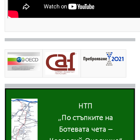
Заповед на Областния управител за
ОБЛАСТЕН ПЛАН
определяне на пожароопасен сезон в
ЗА ЗАЩИТА
ПРИ
горските територии в област Пазарджик
БЕДСТВИЯ
2024 г.
ОБЛАСТНА
Заповед
на Областния управител за
ПРОГРАМА ЗА
предприемане на превантивни мерки за
НАМАЛЯВАНЕ НА
защита от вредното въздействие на водите и
РИСКА ОТ
недопускане на бедствени ситуации при
БЕДСТВИЯ 2021-
пролетното пълноводие на територията на
2025 Г.
област Пазарджик през 2024 г.
Заповед
на Областния управител за
предприемане на превантивни мерки за
предотвратяване на пожари в полските и
горските територии и тяхното своевременно
ликвидиране в област Пазарджик през 2023
г.