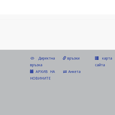
Директна
връзки
карта 
връзка
сайта
АРХИВ НА
Анкета
НОВИНИТЕ