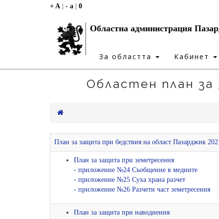
+ A
|
- a
|
0
Областна администрация Паза
За областта
Кабинет
Областен план за
План за защита при бедствия на област Пазарджик 2021
План за защита при земетресения
- приложение №24 Съобщение в медиите
- приложение №25 Суха храна разчет
- приложение №26 Разчети част земетресения
План за защита при наводнения