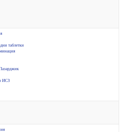
ия
дни таблетки
аминация
 Пазарджик
и ИСЗ
ния