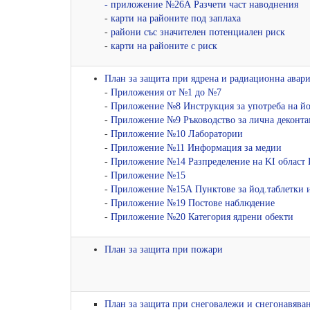
- приложение №26А Разчети част наводнения
-
карти на районите под заплаха
-
райони със значителен потенциален риск
-
карти на районите с риск
План за защита при ядрена и радиационна авар
-
Приложения от №1 до №7
-
Приложение №8 Инструкция за употреба на йо
-
Приложение №9 Ръководство за лична деконт
-
Приложение №10 Лаборатории
-
Приложение №11 Информация за медии
-
Приложение №14 Разпределение на KI област
-
Приложение №15
-
Приложение №15А Пунктове за йод.таблетки 
-
Приложение №19 Постове наблюдение
-
Приложение №20 Категория ядрени обекти
План за защита при пожари
План за защита при снеговалежи и снегонавява