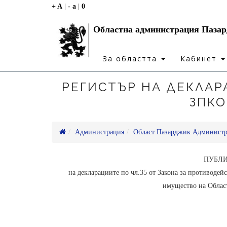
+ A
|
- a
|
0
Областна администрация Паза
За областта
Кабинет
РЕГИСТЪР НА ДЕКЛАРА
ЗПКО
Администрация
Област Пазарджик Админист
ПУБЛИ
на декларациите по чл.35 от Закона за противодей
имущество на Облас