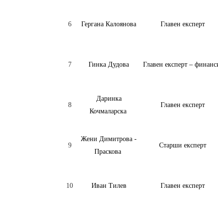
6
Гергана Калоянова
Главен експерт
7
Гинка Дудова
Главен експерт – финан
Даринка
8
Главен експерт
Кочмаларска
Жени Димитрова -
9
Старши експерт
Праскова
10
Иван Тилев
Главен експерт