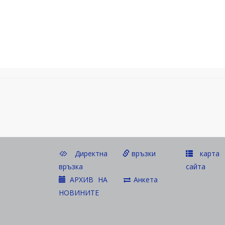
Директна
връзки
карта 
връзка
сайта
АРХИВ НА
Анкета
НОВИНИТЕ