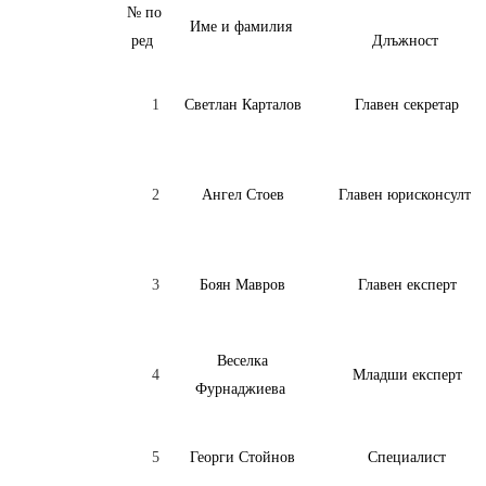
№ по
Име и фамилия
ред
Длъжност
1
Светлан Карталов
Главен секретар
2
Ангел Стоев
Главен юрисконсулт
3
Боян Мавров
Главен експерт
Веселка
4
Младши експерт
Фурнаджиева
5
Георги Стойнов
Специалист