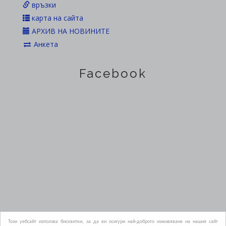
връзки
карта на сайта
АРХИВ НА НОВИНИТЕ
Анкета
Facebook
Официален сайт на Областна администрация Пазарджик
Този уебсайт използва бисквитки, за да ви осигури най-доброто изживяване на нашия сайт