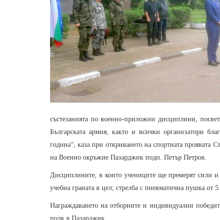
състезанията по военно-приложни дисциплини, посвет
Българската армия, както и всички организатори благ
година“, каза при откриването на спортната проявата 
на Военно окръжие Пазарджик подп. Петър Петров.
Дисциплините, в които учениците ще премерят сили и у
учебна граната в цел; стрелба с пневматична пушка от 5
Награждаването на отборните и индивидуални победит
полк в Пазарджик.