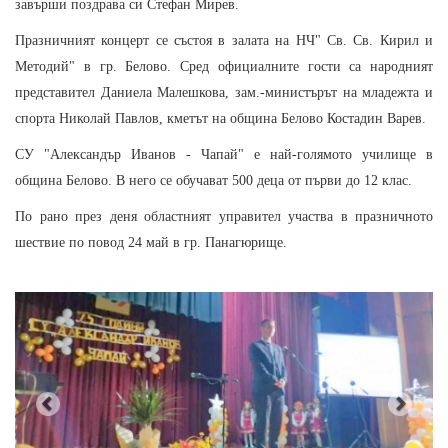
завърши поздрава си Стефан Мирев.
Празничният концерт се състоя в залата на НЧ" Св. Св. Кирил и
Методий" в гр. Белово. Сред официалните гости са народният
представител Даниела Малешкова, зам.-министърът на младежта и
спорта Николай Павлов, кметът на община Белово Костадин Варев.
СУ "Александър Иванов - Чапай" е най-голямото училище в
община Белово. В него се обучават 500 деца от първи до 12 клас.
По рано през деня областният управител участва в празничното
шествие по повод 24 май в гр. Панагюрище.