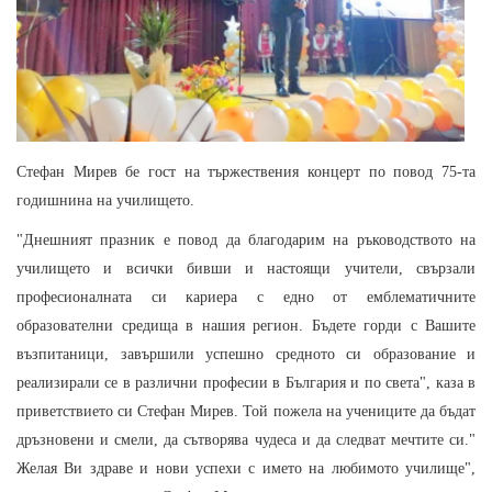
Стефан Мирев бе гост на тържествения концерт по повод 75-та
годишнина на училището.
"Днешният празник е повод да благодарим на ръководството на
училището и всички бивши и настоящи учители, свързали
професионалната си кариера с едно от емблематичните
образователни средища в нашия регион. Бъдете горди с Вашите
възпитаници, завършили успешно средното си образование и
реализирали се в различни професии в България и по света", каза в
приветствието си Стефан Мирев. Той пожела на учениците да бъдат
дръзновени и смели, да сътворява чудеса и да следват мечтите си."
Желая Ви здраве и нови успехи с името на любимото училище",