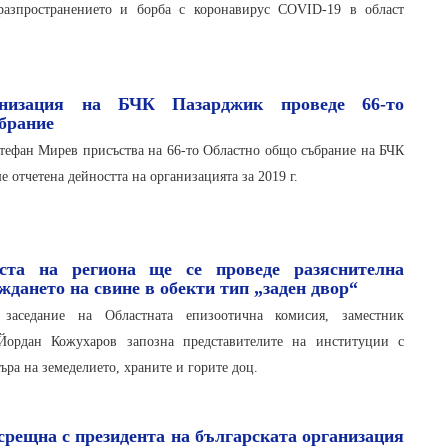
разпространението и борба с коронавирус COVID-19 в област
анизация на БЧК Пазарджик проведе 66-то
брание
тефан Мирев присъства на 66-то Областно общо събрание на БЧК
е отчетена дейността на организацията за 2019 г.
ста на региона ще се проведе разяснителна
ждането на свине в обекти тип „заден двор“
заседание на Областната епизоотична комисия, заместник
 Йордан Кожухаров запозна представителите на институции с
ъра на земеделието, храните и горите доц.
срещна с президента на българската организация