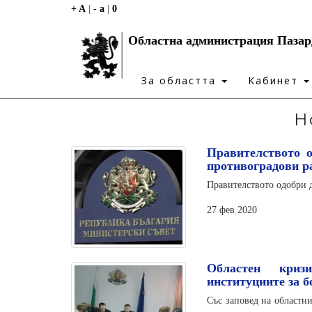
+ A
|
- a
|
0
Областна администрация Паза
За областта
Кабинет
Н
Правителството о
противоградови р
Правителството одобри д
27 фев 2020
Областен криз
институциите за б
Със заповед на областн