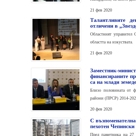
21 фев 2020
Талантливите д
отличени в „Звезд
Областният управител 
областта на изкуствата.
21 фев 2020
Заместник-мин
финансираните пр
са на млади земед
Близо половината от ф
райони (ПРСР) 2014-2020
20 фев 2020
С възпоменателна
пехотен Чепински
Пред паметника на 27 