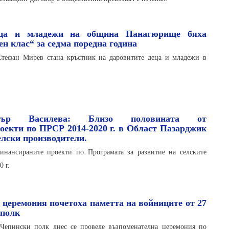
еца и младежи на община Панагюрище бяха
ен клас“ за седма поредна година
Стефан Мирев стана кръстник на даровитите деца и младежи в
истър Василева: Близо половината от
оекти по ПРСР 2014-2020 г. в Област Пазарджик
елски производители.
инансираните проекти по Програмата за развитие на селските
 г.
 церемония почетоха паметта на войниците от 27
 полк
Чепински полк днес се проведе възпоменателна церемония по