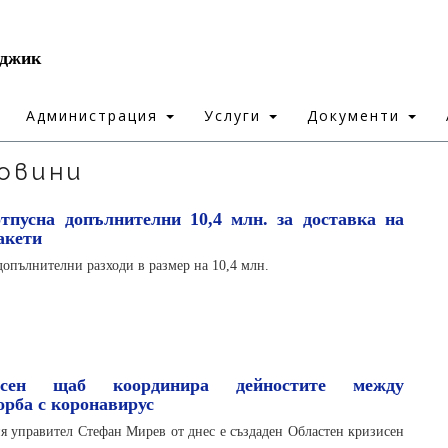
рджик
Администрация
Услуги
Документи
овини
тпусна допълнителни 10,4 млн. за доставка на
акети
опълнителни разходи в размер на 10,4 млн.
исен щаб координира дейностите между
орба с коронавирус
ия управител Стефан Мирев от днес е създаден Областен кризисен