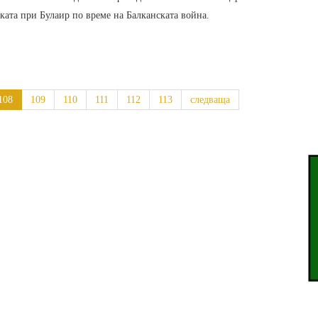
ката при Булаир по време на Балканската война.
108
109
110
111
112
113
следваща