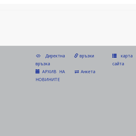
Директна
връзки
карта 
връзка
сайта
АРХИВ НА
Анкета
НОВИНИТЕ