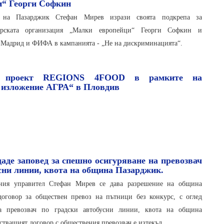
и“ Георги Софкин
л на Пазарджик Стефан Мирев изрази своята подкрепа за
гарската организация „Малки европейци“ Георги Софкин и
“ Мадрид и ФИФА в кампанията - „Не на дискриминацията“.
а проект REGIONS 4FOOD в рамките на
 изложение АГРА“ в Пловдив
аде заповед за спешно осигуряване на превозвач
сни линии, квота на община Пазарджик.
тния управител Стефан Мирев се дава разрешение на община
оговор за обществен превоз на пътници без конкурс, с оглед
а превозвач по градски автобусни линии, квота на община
стващият договор с обществения превозвач е изтекъл.