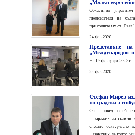
„Малки европейц
Областният управите
председателя на бъл
приятелите му от „Реал
24 фев 2020
Представяне н
„Международното
На 19 февруари 2020 г.
24 фев 2020
Стефан Мирев изд
по градски автобу
Със заповед на облас
Пазарджик да сключи д
спешно осигуряване н
Пазарджик, за които дей