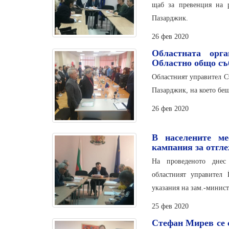
щаб за превенция на 
Пазарджик.
26 фев 2020
Областната орг
Областно общо съ
Областният управител С
Пазарджик, на което беш
26 фев 2020
В населените ме
кампания за отгле
На проведеното днес 
областният управител
указания на зам.-минист
25 фев 2020
Стефан Мирев се 